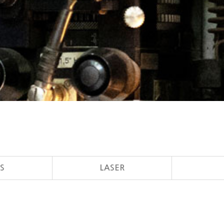
S
LASER