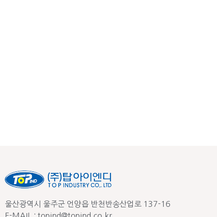
울산광역시 울주군 언양읍 반천반송산업로 137-16
E-MAIL : topind@topind.co.kr